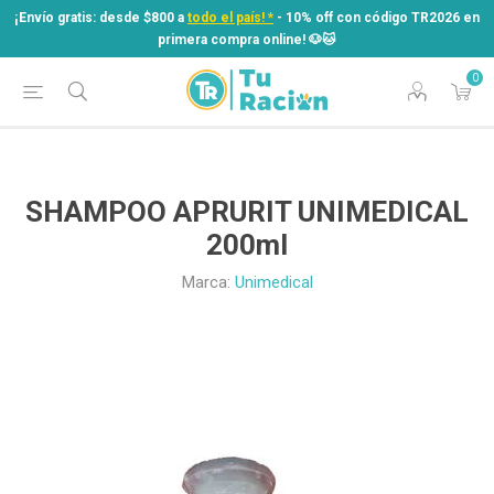
¡Envío gratis: desde $800 a
todo el país! *
- 10% off con código TR2026 en
primera compra online! ​🐶​🐱
0
¡Envío gratis: desde $800 a
todo el país! *
- 10% off con código TR2026 en
primera compra online! ​🐶​🐱
SHAMPOO APRURIT UNIMEDICAL
200ml
Marca:
Unimedical