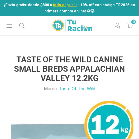
¡Envío gratis: desde $800 a
todo el país! *
- 10% off con código TR2026 en
primera compra online! ​🐶​🐱
0
¡Envío gratis: desde $800 a
todo el país! *
- 10% off con código TR2026 en
primera compra online! ​🐶​🐱
TASTE OF THE WILD CANINE
SMALL BREDS APPALACHIAN
VALLEY 12.2KG
Marca:
Taste Of The Wild