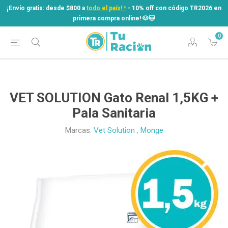
¡Envío gratis: desde $800 a
todo el país! *
- 10% off con código TR2026 en
primera compra online! ​🐶​🐱
0
¡Envío gratis: desde $800 a
todo el país! *
- 10% off con código TR2026 en
primera compra online! ​🐶​🐱
VET SOLUTION Gato Renal 1,5KG +
Pala Sanitaria
Marcas:
Vet Solution
,
Monge