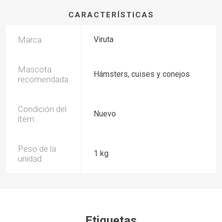
CARACTERÍSTICAS
Marca
Viruta
Mascota
Hámsters, cuises y conejos
recomendada
Condición del
Nuevo
ítem
Peso de la
1 kg
unidad
Etiquetas