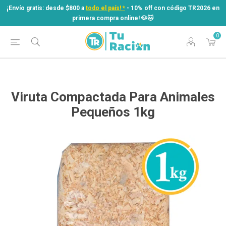
¡Envío gratis: desde $800 a
todo el país! *
- 10% off con código TR2026 en
primera compra online! ​🐶​🐱
0
¡Envío gratis: desde $800 a
todo el país! *
- 10% off con código TR2026 en
primera compra online! ​🐶​🐱
Viruta Compactada Para Animales
Pequeños 1kg