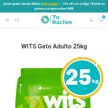
¡Envío gratis: desde $800 a
todo el país! *
- 10% off con código TR2026 en
primera compra online! ​🐶​🐱
0
¡Envío gratis: desde $800 a
todo el país! *
- 10% off con código TR2026 en
primera compra online! ​🐶​🐱
WITS Gato Adulto 25kg