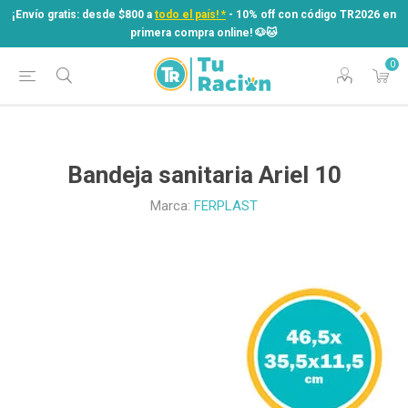
¡Envío gratis: desde $800 a
todo el país! *
- 10% off con código TR2026 en
primera compra online! ​🐶​🐱
0
¡Envío gratis: desde $800 a
todo el país! *
- 10% off con código TR2026 en
primera compra online! ​🐶​🐱
Bandeja sanitaria Ariel 10
Marca:
FERPLAST