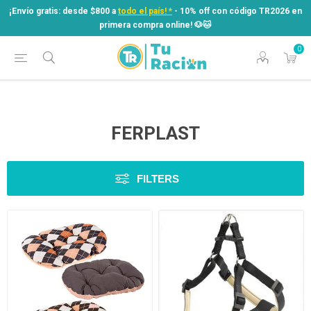
¡Envío gratis: desde $800 a
todo el país! *
- 10% off con código TR2026 en
primera compra online! ​🐶​🐱
0
¡Envío gratis: desde $800 a
todo el país! *
- 10% off con código TR2026 en
primera compra online! ​🐶​🐱
FERPLAST
FILTERS