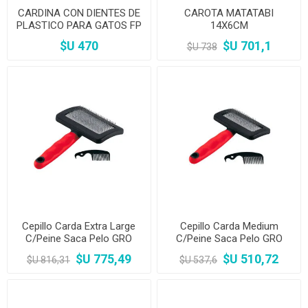
CARDINA CON DIENTES DE
CAROTA MATATABI
PLASTICO PARA GATOS FP
14X6CM
$U 470
$U 701,1
$U 738
Cepillo Carda Extra Large
Cepillo Carda Medium
C/Peine Saca Pelo GRO
C/Peine Saca Pelo GRO
5948
5944
$U 775,49
$U 510,72
$U 816,31
$U 537,6