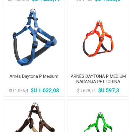
Arnés Daytona P Medium
ARNÉS DAYTONA P MEDIUM
NARANJA PETTORINA
$U 1.032,08
$U 597,3
$U 1.086,4
$U 628,74