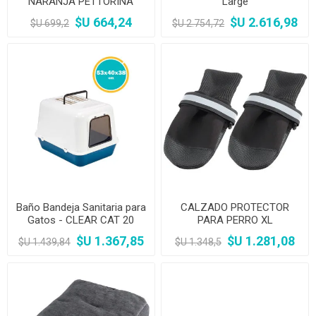
NARANJA PETTORINA
Large
$U 664,24
$U 2.616,98
$U 699,2
$U 2.754,72
Baño Bandeja Sanitaria para
CALZADO PROTECTOR
Gatos - CLEAR CAT 20
PARA PERRO XL
$U 1.367,85
$U 1.281,08
$U 1.439,84
$U 1.348,5