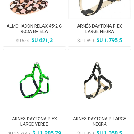
ALMOHADON RELAX 45/2 C
ARNÉS DAYTONA P EX
ROSA BR BLA
LARGE NEGRA
$U 621,3
$U 1.795,5
$U 654
$U 1.890
ARNÉS DAYTONA P EX
ARNÉS DAYTONA P LARGE
LARGE VERDE
NEGRA
$U 1.285,79
$U 1.358,5
$U 1.353,46
$U 1.430