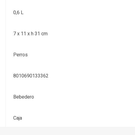
0,6 L
7 x 11 x h 31 cm
Perros
8010690133362
Bebedero
Caja