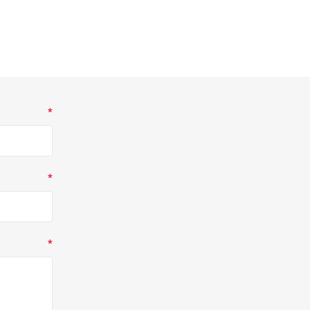
*
*
*