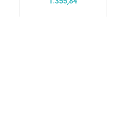
1.355,84
amentos
igiene
a (Cepillos, peines y
 Antiparasitarios
ostoperatorio
lgas y Antiparasitarios
los Postoperatorio