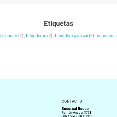
Etiquetas
a hamster
(3)
,
bebederos
(4)
,
bebedero para cui
(3)
,
bebedero p
CONTACTO
Sucursal Buceo
Ramón Anador 3761
Lun a Vie 9:00 a 19:00