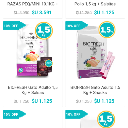
RAZAS PEQ/MINI 10.1KG +
Pollo 1,5 kg + Salsitas
COMBO DISTRICO
$U 3.591
$U 1.125
$U 3.990
$U 1.250
10% OFF
10% OFF
BIOFRESH Gato Adulto 1,5
BIOFRESH Gato Adulto 1,5
Kg + Salsas
Kg + Snacks
$U 1.125
$U 1.125
$U 1.250
$U 1.250
10% OFF
10% OFF