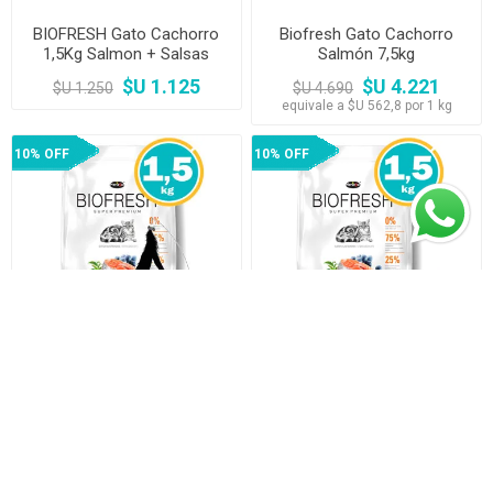
BIOFRESH Gato Cachorro
Biofresh Gato Cachorro
1,5Kg Salmon + Salsas
Salmón 7,5kg
$U 1.125
$U 4.221
$U 1.250
$U 4.690
equivale a $U 562,8 por 1 kg
10% OFF
10% OFF
BIOFRESH Gato Castrado
BIOFRESH Gato Castrado
1,5 kg + Juguete Ventosa
1,5 kg + Salsas
$U 1.125
$U 1.125
$U 1.250
$U 1.250