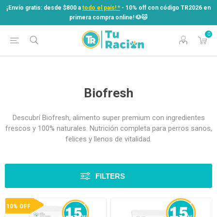
¡Envío gratis: desde $800 a
todo el país! *
- 10% off con código TR2026 en
primera compra online! ​🐶​🐱
0
¡Envío gratis: desde $800 a
todo el país! *
- 10% off con código TR2026 en
primera compra online! ​🐶​🐱
Biofresh
Descubrí Biofresh, alimento super premium con ingredientes
frescos y 100% naturales. Nutrición completa para perros sanos,
felices y llenos de vitalidad.
FILTERS
10% OFF