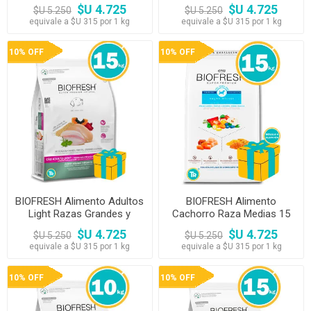
$U 4.725
$U 4.725
$U 5.250
$U 5.250
equivale a $U 315 por 1 kg
equivale a $U 315 por 1 kg
10% OFF
10% OFF
BIOFRESH Alimento Adultos
BIOFRESH Alimento
Light Razas Grandes y
Cachorro Raza Medias 15
Gigantes 15kg
kg
$U 4.725
$U 4.725
$U 5.250
$U 5.250
equivale a $U 315 por 1 kg
equivale a $U 315 por 1 kg
10% OFF
10% OFF