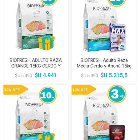
BIOFRESH ADULTO RAZA
BIOFRESH Adulto Raza
GRANDE 15KG CERDO Y
Media Cerdo y Ananá 15kg
ANANÁ + REGALO A
+ Pipeta Shooter 20 a 40
$U 4.941
$U 5.215,5
$U 5.490
$U 5.490
ELECCIÓN
10% OFF
10% OFF