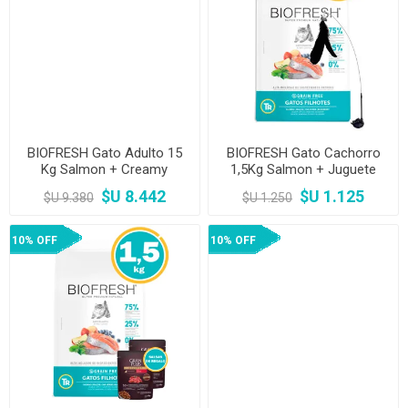
BIOFRESH Gato Adulto 15
BIOFRESH Gato Cachorro
Kg Salmon + Creamy
1,5Kg Salmon + Juguete
$U 8.442
$U 1.125
$U 9.380
$U 1.250
10% OFF
10% OFF