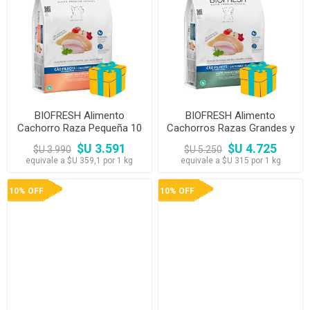
BIOFRESH Alimento
BIOFRESH Alimento
Cachorro Raza Pequeña 10
Cachorros Razas Grandes y
kg
Gigantes 15kg
$U 3.591
$U 4.725
$U 3.990
$U 5.250
equivale a $U 359,1 por 1 kg
equivale a $U 315 por 1 kg
10% OFF
10% OFF