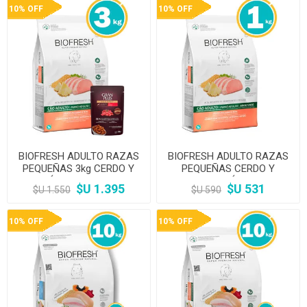
10% OFF
10% OFF
BIOFRESH ADULTO RAZAS
BIOFRESH ADULTO RAZAS
PEQUEÑAS 3kg CERDO Y
PEQUEÑAS CERDO Y
ANANÁ + Salsa Gran Plus
ANANÁ 1kg
$U 1.395
$U 531
$U 1.550
$U 590
10% OFF
10% OFF