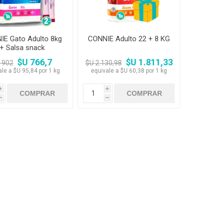
IE Gato Adulto 8kg
CONNIE Adulto 22 + 8 KG
+ Salsa snack
$U 766,7
$U 1.811,33
 902
$U 2.130,98
ale a $U 95,84 por 1 kg
equivale a $U 60,38 por 1 kg
i
i
h
h