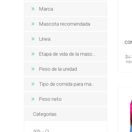
Snacks, 
Nero
Dietas V
Marca
Dietas V
Orijen
Acana
Mascota recomendada
MV Holli
Línea
CON
Etapa de vida de la mascota
$U 
equ
Peso de la unidad
Tipo de comida para mascotas
Peso neto
Categorías
50% - CL