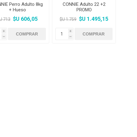
NIE Perro Adulto 8kg
CONNIE Adulto 22 +2
+ Hueso
PROMO
$U 606,05
$U 1.495,15
U 713
$U 1.759
i
i
h
h