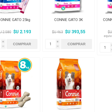
CONNIE GATO 25kg
CONNIE GATO 3K
CONN
$U 2.193
$U 393,55
U 2.580
$U 463
$U
equiv
i
i
h
h