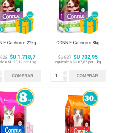
amentos
igiene
a (Cepillos, peines y
 Antiparasitarios
ostoperatorio
lgas y Antiparasitarios
los Postoperatorio
IE Cachorro 22kg
CONNIE Cachorro 8kg
$U 1.718,7
$U 702,95
.022
$U 827
ale a $U 78,12 por 1 kg
equivale a $U 87,87 por 1 kg
i
i
h
h