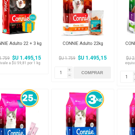
Premios y Patés
Transportadoras
Medic
Primocao
Estética e H
eterinarias
Comedero y Bebedero
Kat Bom
N&D
eterinarias
Juguetes
Estétic
Biofresh
Antipulgas y
tijeras)
Juguetes
Cachorreiros
Vet Life
Collares y Arneses
Three Dogs &
Artículos P
Antipu
Chapitas identificatorias
Three Cats
Monello Bites
Rascadores
day
Shampoos
Artícu
Camas, Cuchas y
YowUp!
Chapitas Identificatorias
Colchonetas
NIE Adulto 22 + 3 kg
CONNIE Adulto 22kg
CONN
Camas y Cuchas
Casillas
$U 1.495,15
$U 1.495,15
1.759
$U 1.759
$U 2
ivale a $U 59,81 por 1 kg
equiv
i
h