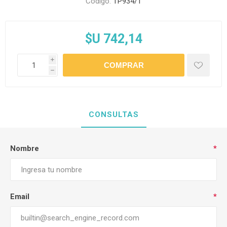
Código:
TP934/1
$U 742,14
i
h
CONSULTAS
Nombre
*
Email
*