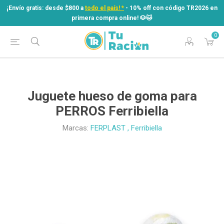
¡Envío gratis: desde $800 a
todo el país! *
- 10% off con código TR2026 en
primera compra online! ​🐶​🐱
0
¡Envío gratis: desde $800 a
todo el país! *
- 10% off con código TR2026 en
primera compra online! ​🐶​🐱
Juguete hueso de goma para
PERROS Ferribiella
Marcas:
FERPLAST
,
Ferribiella