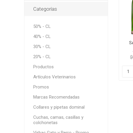
Snacks, 
Nero
Dietas V
Categorías
Dietas V
Orijen
Acana
50% - CL
MV Holli
40% - CL
S
30% - CL
20% - CL
$
Productos
Artículos Veterinarios
Promos
Marcas Recomendadas
Collares y pipetas dominal
Cuchas, camas, casillas y
colchonetas
Virbac Gato y Perro - Promo