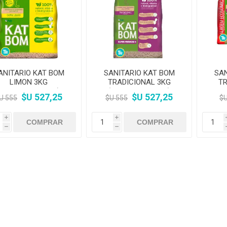
Premios y Patés
Transportadoras
Medic
Primocao
Estética e H
eterinarias
Comedero y Bebedero
Kat Bom
N&D
eterinarias
Juguetes
Estétic
Biofresh
Antipulgas y
tijeras)
Juguetes
Cachorreiros
Vet Life
Collares y Arneses
Three Dogs &
Artículos P
Antipu
Chapitas identificatorias
Three Cats
Monello Bites
Rascadores
day
Shampoos
Artícu
Camas, Cuchas y
YowUp!
Chapitas Identificatorias
Colchonetas
ANITARIO KAT BOM
SANITARIO KAT BOM
SAN
LIMON 3KG
TRADICIONAL 3KG
TR
Camas y Cuchas
Casillas
(BIODEGRADABLE)
(BIODEGRADABLE)
$U 527,25
$U 527,25
U 555
$U 555
$U
i
i
h
h