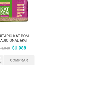
amentos
igiene
a (Cepillos, peines y
 Antiparasitarios
ostoperatorio
lgas y Antiparasitarios
los Postoperatorio
ITARIO KAT BOM
ADICIONAL 6KG
$U 988
 1.040
i
h