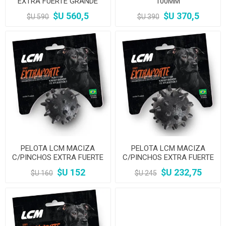
EXTRA FUERTE GRANDE
100MM
150MM
$U 560,5
$U 370,5
$U 590
$U 390
PELOTA LCM MACIZA
PELOTA LCM MACIZA
C/PINCHOS EXTRA FUERTE
C/PINCHOS EXTRA FUERTE
P 45MM
M 55MM
$U 152
$U 232,75
$U 160
$U 245