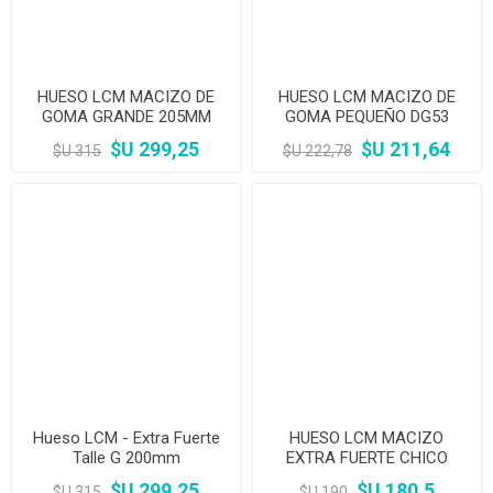
HUESO LCM MACIZO DE
HUESO LCM MACIZO DE
GOMA GRANDE 205MM
GOMA PEQUEÑO DG53
$U 299,25
$U 211,64
$U 315
$U 222,78
Hueso LCM - Extra Fuerte
HUESO LCM MACIZO
Talle G 200mm
EXTRA FUERTE CHICO
110MM
$U 299,25
$U 180,5
$U 315
$U 190