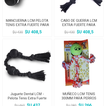
MANCUERNA LCM PELOTA
CABO DE GUERRA LCM
TENIS EXTRA FUERTE PARA
EXTRA FUERTE PARA
PERROS
PERROS
$U 408,5
$U 408,5
$U 430
$U 430
Juguete Dental LCM -
MUÑECO LCM TENIS
Pelota Tenis Extra Fuerte
300MM PARA PERROS
$U 437
$U 266
$U 460
$U 280