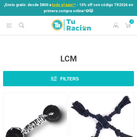
¡Envío gratis: desde $800 a
todo el país! *
- 10% off con código TR2026 en
primera compra online! ​🐶​🐱
0
¡Envío gratis: desde $800 a
todo el país! *
- 10% off con código TR2026 en
primera compra online! ​🐶​🐱
LCM
FILTERS