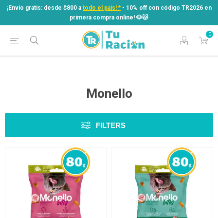
¡Envío gratis: desde $800 a
todo el país! *
- 10% off con código TR2026 en
primera compra online! ​🐶​🐱
0
¡Envío gratis: desde $800 a
todo el país! *
- 10% off con código TR2026 en
primera compra online! ​🐶​🐱
Monello
FILTERS