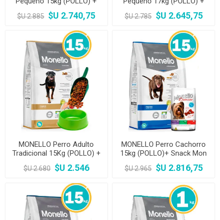
Pequeño 15kg (POLLO) +
Pequeño 17kg (POLLO) +
Snakc Mon Diversao
Snack Mon Diversao
$U 2.740,75
$U 2.645,75
$U 2.885
$U 2.785
MONELLO Perro Adulto
MONELLO Perro Cachorro
Tradicional 15Kg (POLLO) +
15kg (POLLO)+ Snack Mon
Comedero y pala
Diversao
$U 2.546
$U 2.816,75
$U 2.680
$U 2.965
dosificadora