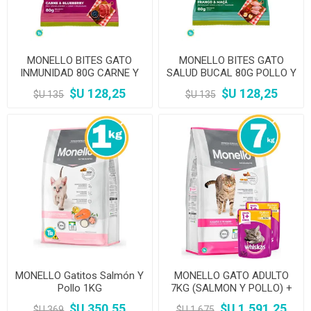
MONELLO BITES GATO
MONELLO BITES GATO
INMUNIDAD 80G CARNE Y
SALUD BUCAL 80G POLLO Y
ARANDANOS
MANZANA
$U 128,25
$U 128,25
$U 135
$U 135
MONELLO Gatitos Salmón Y
MONELLO GATO ADULTO
Pollo 1KG
7KG (SALMON Y POLLO) +
Salsa whiskas
$U 350,55
$U 1.591,25
$U 369
$U 1.675