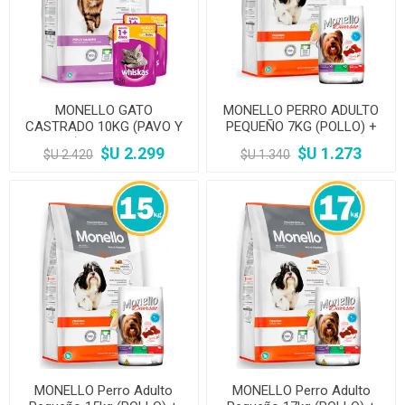
MONELLO GATO
MONELLO PERRO ADULTO
CASTRADO 10KG (PAVO Y
PEQUEÑO 7KG (POLLO) +
SALMON) + Salsas whiskas
Galletas Diversao
$U 2.299
$U 1.273
$U 2.420
$U 1.340
MONELLO Perro Adulto
MONELLO Perro Adulto