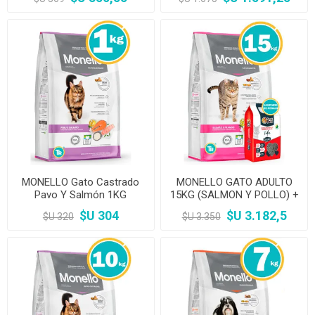
MONELLO Gato Castrado
MONELLO GATO ADULTO
Pavo Y Salmón 1KG
15KG (SALMON Y POLLO) +
Sanitario
$U 304
$U 3.182,5
$U 320
$U 3.350