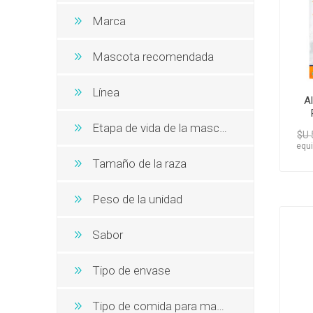
Snacks, 
Nero
Dietas V
Marca
Dietas V
Orijen
Acana
Mascota recomendada
MV Holli
Línea
A
P
Etapa de vida de la mascota
$U 
equi
Tamaño de la raza
Peso de la unidad
Sabor
Tipo de envase
Tipo de comida para mascotas