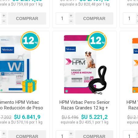
omedero + Vaso -
3kg + Pala + Plato
3kg 
vale a $U 759,68 por 1 kg
equivale a $U 820,48 por 1 kg
equiva
PROMO WEB
i
i
h
h
limento HPM Virbac
HPM Virbac Perro Senior
HPM V
ro Reducción de Peso
Razas Grandes 12 kg +
Raza
y Diabetes 12kg
Correa trenzada
3
$U 6.841,9
$U 5.221,2
 7.202
$U 5.496
$U 2.
vale a $U 570,16 por 1 kg
equivale a $U 435,1 por 1 kg
equiva
i
i