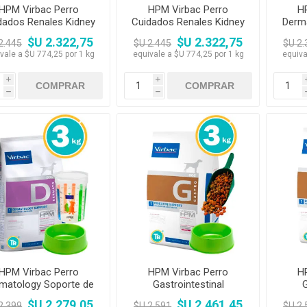
HPM Virbac Perro
HPM Virbac Perro
H
dados Renales Kidney
Cuidados Renales Kidney
Derm
upport 3kg + Pala +
Support 3kg + Vaso +
Piel
$U 2.322,75
$U 2.322,75
2.445
$U 2.445
$U 2.
Comedero
Comedero
vale a $U 774,25 por 1 kg
equivale a $U 774,25 por 1 kg
equiva
i
i
h
h
HPM Virbac Perro
HPM Virbac Perro
H
matology Soporte de
Gastrointestinal
G
Piel y Pelo 3kg +
Trastornos Digestivos
Tras
$U 2.279,05
$U 2.461,45
2.399
$U 2.591
$U 2.