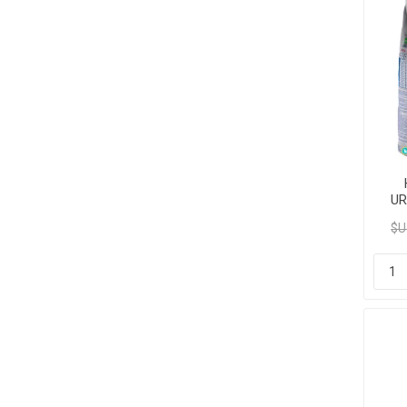
UR
$U