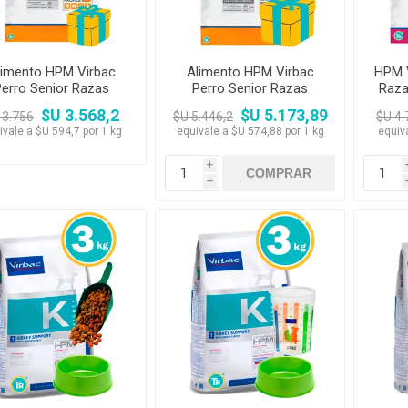
limento HPM Virbac
Alimento HPM Virbac
HPM V
Perro Senior Razas
Perro Senior Razas
Raza
equeñas y Mini 6kg
Pequeñas y Mini 9 kg
12
$U 3.568,2
$U 5.173,89
 3.756
$U 5.446,2
$U 4.
ivale a $U 594,7 por 1 kg
equivale a $U 574,88 por 1 kg
equiv
i
h