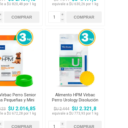
+ Pala Dosificadora
7kg
le a $U 820,48 por 1 kg
equivale a $U 630,26 por 1 kg
i
i
h
h
irbac Perro Senior
Alimento HPM Virbac
s Pequeñas y Mini
Perro Urology Disolución
kg + Comedero
y Prevención 3kg +
$U 2.016,85
$U 2.321,8
123
$U 2.444
Pelota
le a $U 672,28 por 1 kg
equivale a $U 773,93 por 1 kg
i
i