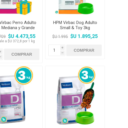
irbac Perro Adulto
HPM Virbac Dog Adulto
 Mediana y Grande
Small & Toy 3kg
kg nuevo envase
$U 4.473,55
$U 1.895,25
709
$U 1.995
ale a $U 372,8 por 1 kg
i
i
h
h