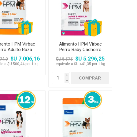
amentos
igiene
a (Cepillos, peines y
 Antiparasitarios
ostoperatorio
lgas y Antiparasitarios
los Postoperatorio
mento HPM Virbac
Alimento HPM Virbac
rro Adulto Raza
Perro Baby Cachorro
ueña y Mini 14kg
Raza Mediana y Grande
$U 7.006,16
$U 5.296,25
74,9
$U 5.575
12 kg
le a $U 500,44 por 1 kg
equivale a $U 441,35 por 1 kg
i
h