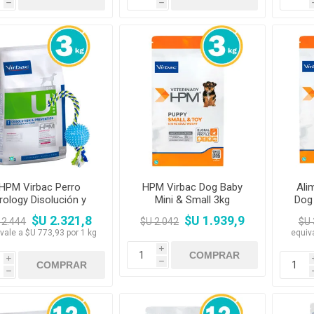
h
h
HPM Virbac Perro
HPM Virbac Dog Baby
Ali
rology Disolución y
Mini & Small 3kg
Dog 
Prevención 3kg +
$U 2.321,8
$U 1.939,9
 2.444
$U 2.042
$U 
Juguete
vale a $U 773,93 por 1 kg
equiv
i
i
h
h