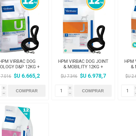
HPM VIRBAC DOG
HPM VIRBAC DOG JOINT
HPM 
OLOGY D&P 12KG +
& MOBILITY 12KG +
& 
Correa trenzada
correa trenzada
CO
$U 6.665,2
$U 6.978,7
 7.016
$U 7.346
$U 2.
i
i
h
h