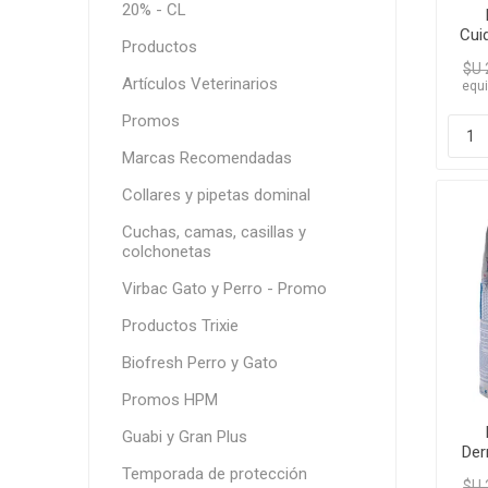
20% - CL
Cui
Productos
S
$U 
Artículos Veterinarios
equi
Promos
Marcas Recomendadas
Collares y pipetas dominal
Cuchas, camas, casillas y
colchonetas
Virbac Gato y Perro - Promo
Productos Trixie
Biofresh Perro y Gato
Promos HPM
Guabi y Gran Plus
Der
Temporada de protección
$U 