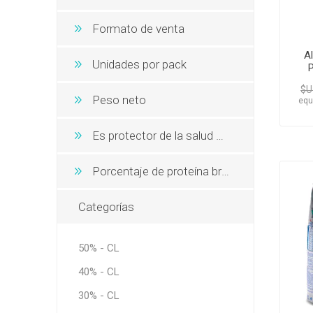
Formato de venta
A
Unidades por pack
P
$U
Peso neto
equ
Es protector de la salud oral
Porcentaje de proteína bruta
Categorías
50% - CL
40% - CL
30% - CL