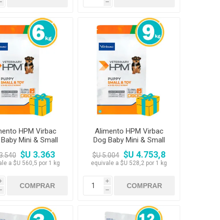
h
h
mento HPM Virbac
Alimento HPM Virbac
Baby Mini & Small
Dog Baby Mini & Small
6kg
9kg
$U 3.363
$U 4.753,8
3.540
$U 5.004
ale a $U 560,5 por 1 kg
equivale a $U 528,2 por 1 kg
i
i
h
h