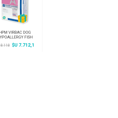
HPM VIRBAC DOG
YPOALLERGY FISH
PROTEIN 12KG +
$U 7.712,1
 8.118
REGALO + ENVIO
i
h