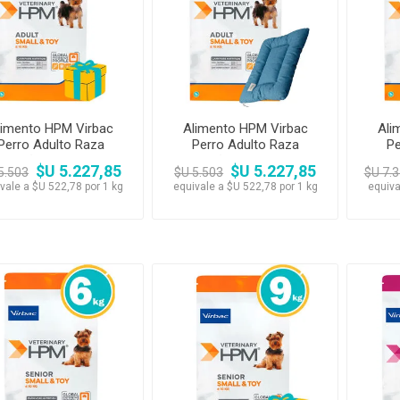
Premios y Patés
Transportadoras
Medic
Primocao
Estética e H
eterinarias
Comedero y Bebedero
Kat Bom
N&D
eterinarias
Juguetes
Estétic
Biofresh
Antipulgas y
tijeras)
Juguetes
Cachorreiros
Vet Life
Collares y Arneses
Three Dogs &
Artículos P
Antipu
Chapitas identificatorias
Three Cats
Monello Bites
Rascadores
day
Shampoos
Artícu
Camas, Cuchas y
YowUp!
Chapitas Identificatorias
Colchonetas
limento HPM Virbac
Alimento HPM Virbac
Ali
Perro Adulto Raza
Perro Adulto Raza
Pe
Camas y Cuchas
Casillas
equeña y Mini 10 kg
Pequeña y Mini 10 kg +
Peq
$U 5.227,85
$U 5.227,85
5.503
$U 5.503
$U 7.3
colchoneta HPM
vale a $U 522,78 por 1 kg
equivale a $U 522,78 por 1 kg
equiva