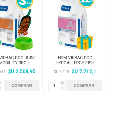
VIRBAC DOG JOINT
HPM VIRBAC DOG
MOBILITY 3KG +
HYPOALLERGY FISH
MEDERO + PALA
PROTEIN 12KG
$U 2.508,95
$U 7.712,1
641
$U 8.118
i
i
h
h