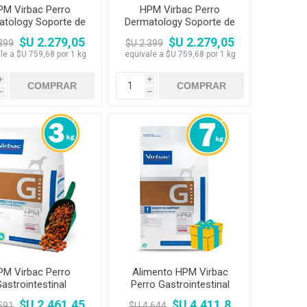
PM Virbac Perro
HPM Virbac Perro
atology Soporte de
Dermatology Soporte de
 y Pelo 3kg - PROMO
Piel y Pelo 3kg + Pala +
$U 2.279,05
$U 2.279,05
399
$U 2.399
EXPRESS
Comedero
le a $U 759,68 por 1 kg
equivale a $U 759,68 por 1 kg
i
i
h
h
PM Virbac Perro
Alimento HPM Virbac
astrointestinal
Perro Gastrointestinal
tornos Digestivos
Trastornos Digestivos
$U 2.461,45
$U 4.411,8
591
$U 4.644