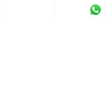
PRO PLAN Perro Cachorro
PRO PLAN Perro Cachorro
Complete Razas Medianas
Raza Grandes 15 Kg + Salsa
15 + 3 kg + Salsa Optimum
Optimum
$U 4.294,82
$U 4.323,45
$U 4.520,86
$U 4.551