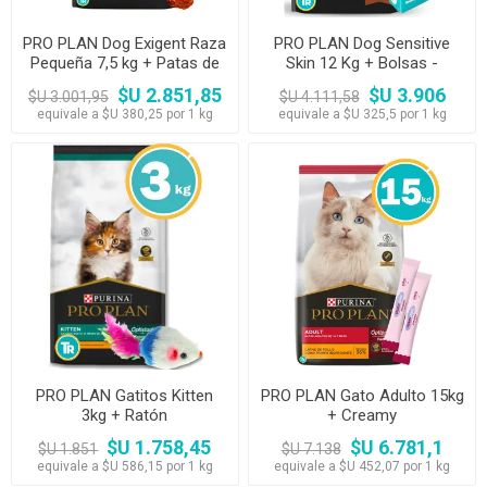
PRO PLAN Dog Exigent Raza
PRO PLAN Dog Sensitive
Pequeña 7,5 kg + Patas de
Skin 12 Kg + Bolsas -
pollo - PROMO WEB
PROMO WEB
$U 2.851,85
$U 3.906
$U 3.001,95
$U 4.111,58
equivale a $U 380,25 por 1 kg
equivale a $U 325,5 por 1 kg
PRO PLAN Gatitos Kitten
PRO PLAN Gato Adulto 15kg
3kg + Ratón
+ Creamy
$U 1.758,45
$U 6.781,1
$U 1.851
$U 7.138
equivale a $U 586,15 por 1 kg
equivale a $U 452,07 por 1 kg