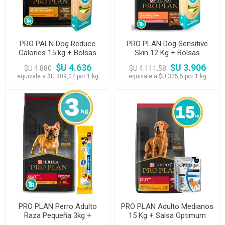
PRO PALN Dog Reduce
PRO PLAN Dog Sensitive
Calories 15 kg + Bolsas
Skin 12 Kg + Bolsas
$U 4.636
$U 3.906
$U 4.880
$U 4.111,58
equivale a $U 309,07 por 1 kg
equivale a $U 325,5 por 1 kg
PRO PLAN Perro Adulto
PRO PLAN Adulto Medianos
Raza Pequeña 3kg +
15 Kg + Salsa Optimum
Dentastix