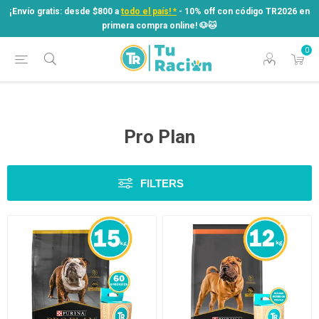
¡Envío gratis: desde $800 a
todo el país! *
- 10% off con código TR2026 en
primera compra online! ​🐶​🐱
0
¡Envío gratis: desde $800 a
todo el país! *
- 10% off con código TR2026 en
primera compra online! ​🐶​🐱
Pro Plan
FILTERS