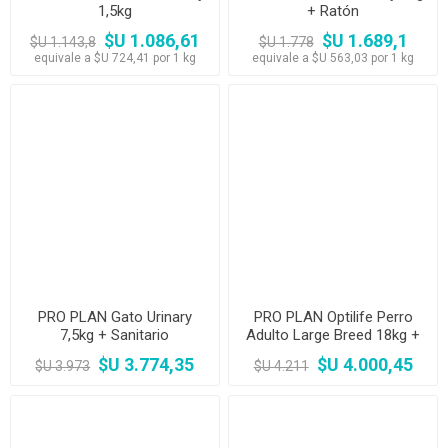
1,5kg
+ Ratón
$U 1.086,61
$U 1.689,1
$U 1.143,8
$U 1.778
equivale a $U 724,41 por 1 kg
equivale a $U 563,03 por 1 kg
PRO PLAN Gato Urinary
PRO PLAN Optilife Perro
7,5kg + Sanitario
Adulto Large Breed 18kg +
Salsas
$U 3.774,35
$U 4.000,45
$U 3.973
$U 4.211