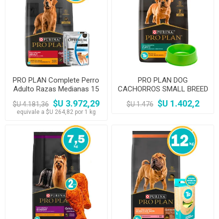
PRO PLAN Complete Perro
PRO PLAN DOG
Adulto Razas Medianas 15
CACHORROS SMALL BREED
Kg + Salsa Optimum
3KG + COMEDERO
$U 3.972,29
$U 1.402,2
$U 4.181,36
$U 1.476
equivale a $U 264,82 por 1 kg