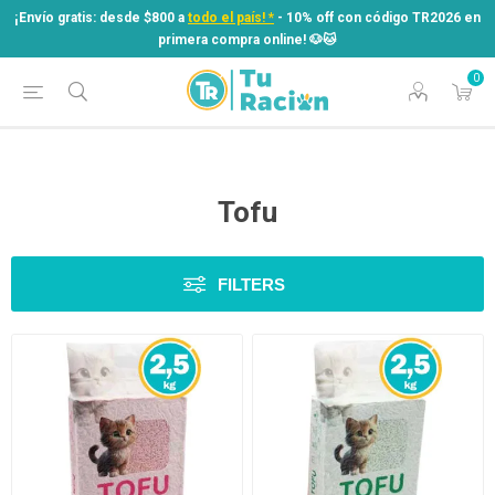
¡Envío gratis: desde $800 a
todo el país! *
- 10% off con código TR2026 en
primera compra online! ​🐶​🐱
0
¡Envío gratis: desde $800 a
todo el país! *
- 10% off con código TR2026 en
primera compra online! ​🐶​🐱
Tofu
FILTERS