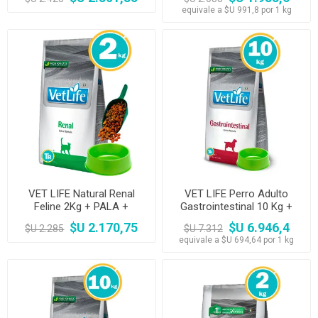
equivale a $U 991,8 por 1 kg
VET LIFE Natural Renal
VET LIFE Perro Adulto
Feline 2Kg + PALA +
Gastrointestinal 10 Kg +
COMEDERO
Comedero
$U 2.170,75
$U 6.946,4
$U 2.285
$U 7.312
equivale a $U 694,64 por 1 kg