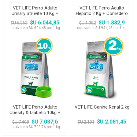
VET LIFE Perro Adulto
VET LIFE Perro Adulto
Urinary Struvite 10 Kg +
Hepatic 2 Kg + Comedero
Comedero
$U 6.044,85
$U 1.882,9
$U 6.363
$U 1.982
equivale a $U 604,48 por 1 kg
equivale a $U 941,45 por 1 kg
VET LIFE Perro Adulto
VET LIFE Canine Renal 2 kg
Obesity & Diabetic 10kg +
Comedero
$U 7.037,6
$U 2.081,45
$U 7.408
$U 2.191
equivale a $U 703,76 por 1 kg