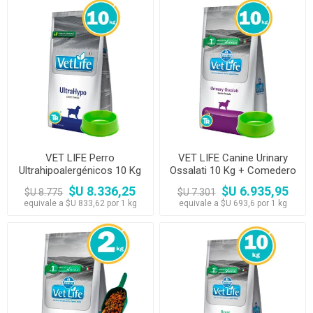
VET LIFE Perro
VET LIFE Canine Urinary
Ultrahipoalergénicos 10 Kg
Ossalati 10 Kg + Comedero
+ Comedero
$U 8.336,25
$U 6.935,95
$U 8.775
$U 7.301
equivale a $U 833,62 por 1 kg
equivale a $U 693,6 por 1 kg