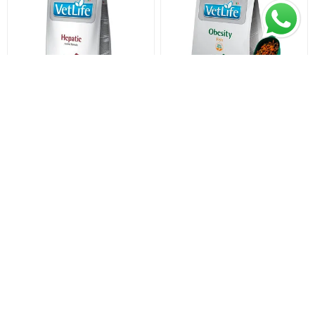
VET LIFE Perro Adulto
VET LIFE CANINE OBESITY
Hepatic 10 Kg + Comedero
& DIABETIC FISH 2KG +
PALA
$U 6.583,5
$U 1.868,65
$U 6.930
$U 1.967
equivale a $U 658,35 por 1 kg