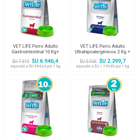
VET LIFE Perro Adulto
VET LIFE Perro Adulto
Gastrointestinal 10 Kg+
Ultrahipoalergénicos 2 Kg +
Comedero
Comedero
$U 6.946,4
$U 2.399,7
$U 7.312
$U 2.526
equivale a $U 694,64 por 1 kg
equivale a $U 1.199,85 por 1 kg