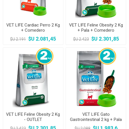
VET LIFE Cardiac Perro 2 Kg
VET LIFE Feline Obesity 2 Kg
+ Comedero
+ Pala + Comedero
$U 2.081,45
$U 2.301,85
$U 2.191
$U 2.423
VET LIFE Feline Obesity 2 Kg
VET LIFE Gato
- OUTLET
Gastrointestinal 2 kg + Pala
+ Comedero
$U 2.301,85
$U 1.983,6
$U 2.423
$U 2.088