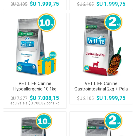
Comedero
OUTLET
$U 1.999,75
$U 1.999,75
$U 2.105
$U 2.105
VET LIFE Canine
VET LIFE Canine
Hypoallergenic 10.1kg
Gastrointestinal 2kg + Pala
Dosificadora
$U 7.008,15
$U 1.999,75
$U 7.377
$U 2.105
equivale a $U 700,82 por 1 kg