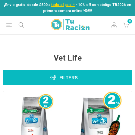
¡Envío gratis: desde $800 a
todo el país! *
- 10% off con código TR2026 en
primera compra online! ​🐶​🐱
0
¡Envío gratis: desde $800 a
todo el país! *
- 10% off con código TR2026 en
primera compra online! ​🐶​🐱
Vet Life
FILTERS